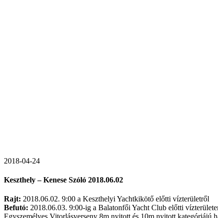
2018-04-24
Keszthely – Kenese Szóló 2018.06.02
Rajt:
2018.06.02. 9:00 a Keszthelyi Yachtkikötő előtti vízterületről
Befutó:
2018.06.03. 9:00-ig a Balatonfői Yacht Club előtti vízterülete
Egyszemélyes Vitorlásverseny 8m nyitott és 10m nyitott kategóriájú 