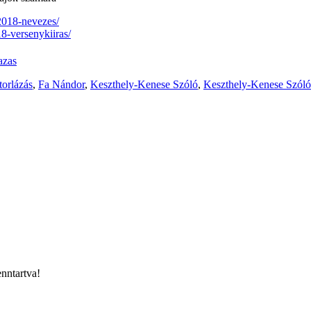
-2018-nevezes/
18-versenykiiras/
azas
torlázás
,
Fa Nándor
,
Keszthely-Kenese Szóló
,
Keszthely-Kenese Szól
enntartva!