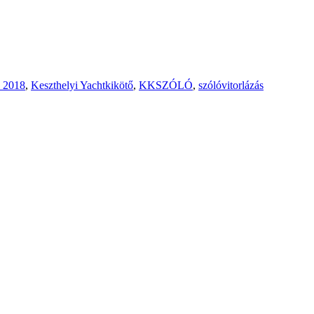
ó 2018
,
Keszthelyi Yachtkikötő
,
KKSZÓLÓ
,
szólóvitorlázás