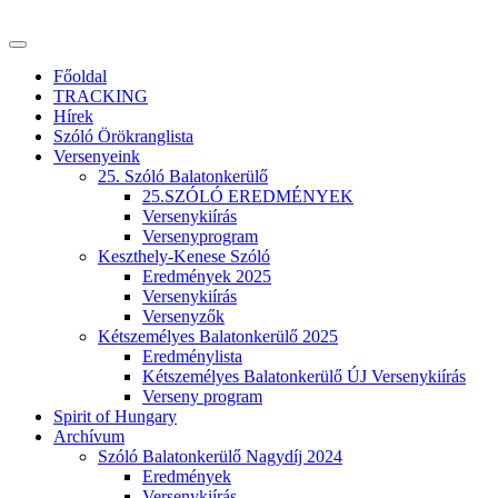
Főoldal
TRACKING
Hírek
Szóló Örökranglista
Versenyeink
25. Szóló Balatonkerülő
25.SZÓLÓ EREDMÉNYEK
Versenykiírás
Versenyprogram
Keszthely-Kenese Szóló
Eredmények 2025
Versenykiírás
Versenyzők
Kétszemélyes Balatonkerülő 2025
Eredménylista
Kétszemélyes Balatonkerülő ÚJ Versenykiírás
Verseny program
Spirit of Hungary
Archívum
Szóló Balatonkerülő Nagydíj 2024
Eredmények
Versenykiírás