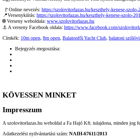
🚩Online nevezés:
https://szolovitorlazas.hu/keszthely-kenese-szolo
📍Versenykiírás:
https://szolovitorlazas.hu/keszthely-kenese-szolo-20
🌐 Verseny weboldala:
www.szolovitorlazas.hu
⚓️ A verseny Facebook oldala:
https://www.facebook.com/szolovitorl
Címkék:
10m open
,
8m open
,
Balatonfői Yacht Club
,
balatoni szólóvi
Bejegyzés megosztása:
KÖVESSEN
MINKET
Impresszum
A szolovitorlazas.hu weboldal a Fa Hajó Kft. tulajdona, minden jog f
Adatkezelési nyilvántartási szám:
NAIH-67611/2013