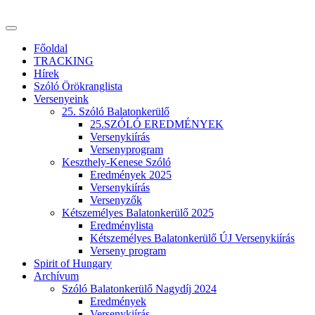
Főoldal
TRACKING
Hírek
Szóló Örökranglista
Versenyeink
25. Szóló Balatonkerülő
25.SZÓLÓ EREDMÉNYEK
Versenykiírás
Versenyprogram
Keszthely-Kenese Szóló
Eredmények 2025
Versenykiírás
Versenyzők
Kétszemélyes Balatonkerülő 2025
Eredménylista
Kétszemélyes Balatonkerülő ÚJ Versenykiírás
Verseny program
Spirit of Hungary
Archívum
Szóló Balatonkerülő Nagydíj 2024
Eredmények
Versenykiírás