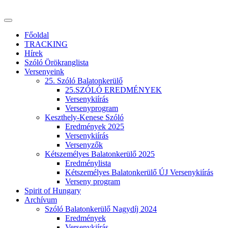
Főoldal
TRACKING
Hírek
Szóló Örökranglista
Versenyeink
25. Szóló Balatonkerülő
25.SZÓLÓ EREDMÉNYEK
Versenykiírás
Versenyprogram
Keszthely-Kenese Szóló
Eredmények 2025
Versenykiírás
Versenyzők
Kétszemélyes Balatonkerülő 2025
Eredménylista
Kétszemélyes Balatonkerülő ÚJ Versenykiírás
Verseny program
Spirit of Hungary
Archívum
Szóló Balatonkerülő Nagydíj 2024
Eredmények
Versenykiírás