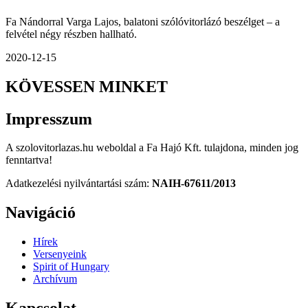
Fa Nándorral Varga Lajos, balatoni szólóvitorlázó beszélget – a
felvétel négy részben hallható.
2020-12-15
KÖVESSEN
MINKET
Impresszum
A szolovitorlazas.hu weboldal a Fa Hajó Kft. tulajdona, minden jog
fenntartva!
Adatkezelési nyilvántartási szám:
NAIH-67611/2013
Navigáció
Hírek
Versenyeink
Spirit of Hungary
Archívum